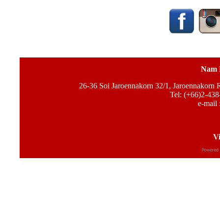
Nam 
26-36 Soi Jaroennakorn 32/1, Jaroennakorn
Tel: (+66)2-438
e-mail 
Vi