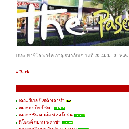
เดอะ พาซิโอ พาร์ค กาญจนาภิเษก วันที่ 20 เม.ย. - 01 พ.ค
« Back
Domestic Event
เดอะรีเวอร์ไซต์ พลาซ่า
เดอะสตรีท รัชดา
เดอะซีซั่น มอล์ล พหลโยธิน
ดิโอลด์ สยาม พลาซ่า