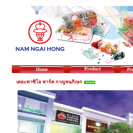
Product
Home
Pr
เดอะพาซิโอ พาร์ค กาญจนภิเษก